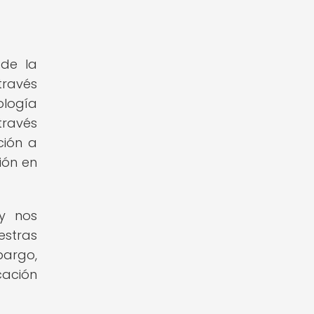
 de la
través
ología
través
ción a
ión en
y nos
estras
bargo,
cación