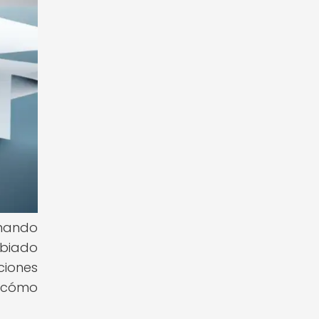
rmando
mbiado
ciones
r cómo