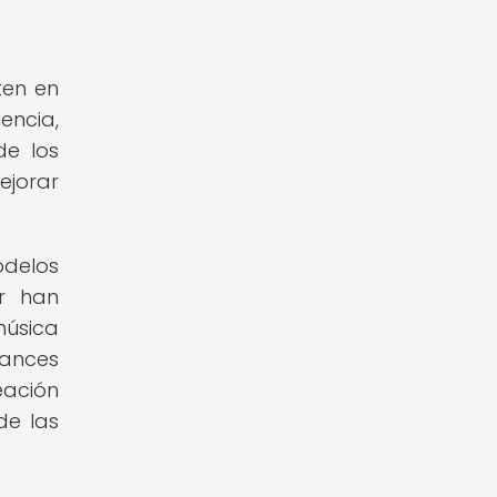
ten en
encia,
de los
ejorar
odelos
r han
música
ances
eación
de las