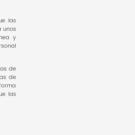
ue las
a unos
ínea y
rsonal
ras de
mas de
aforma
ue las