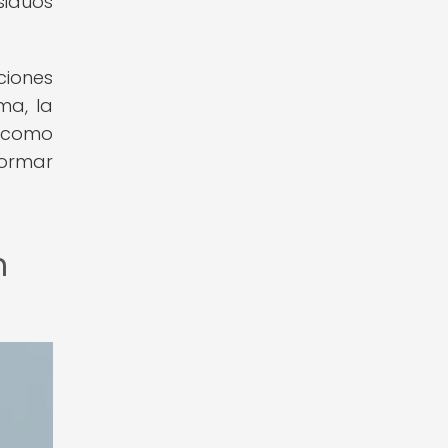
siduos
ciones
ma, la
a como
formar
n