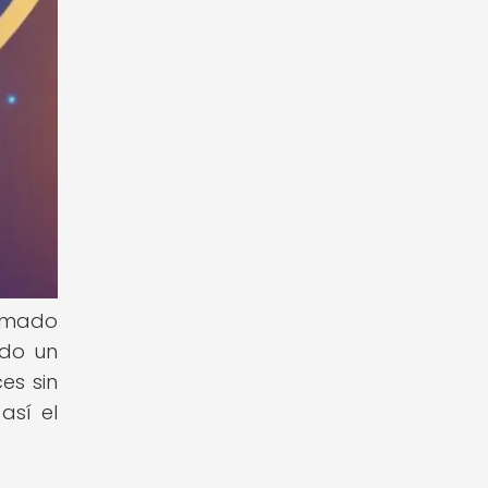
ormado
ado un
es sin
así el