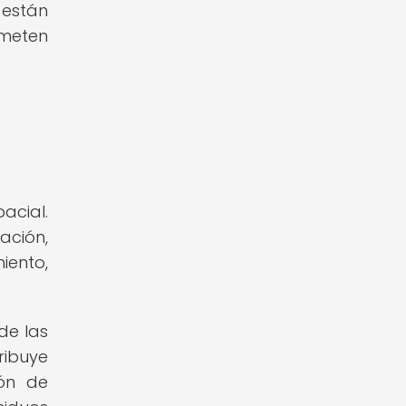
 están
ometen
acial.
ación,
iento,
de las
ribuye
ión de