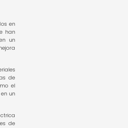
dos en
ue han
ten un
mejora
riales
ras de
omo el
 en un
ctrica
res de