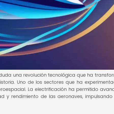
sin duda una revolución tecnológica que ha transf
 historia. Uno de los sectores que ha experiment
eroespacial. La electrificación ha permitido avanc
dad y rendimiento de las aeronaves, impulsando 