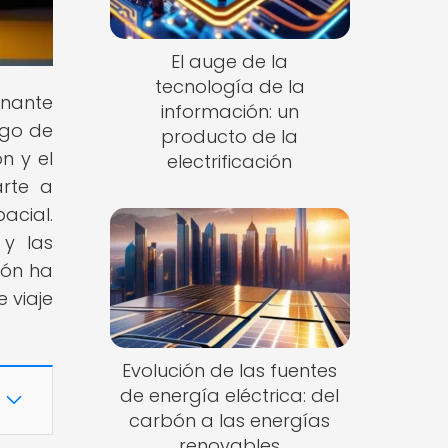
El auge de la
tecnología de la
inante
información: un
rgo de
producto de la
n y el
electrificación
arte a
acial.
 y las
ión ha
 viaje
Evolución de las fuentes
de energía eléctrica: del
carbón a las energías
renovables