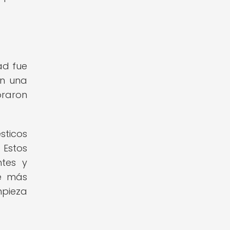
ad fue
on una
oraron
sticos
 Estos
ntes y
te más
mpieza