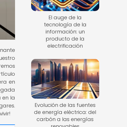
El auge de la
tecnología de la
información: un
producto de la
electrificación
inante
uestro
aremos
tículo
era en
legada
 en la
Evolución de las fuentes
gares.
de energía eléctrica: del
ivir!
carbón a las energías
renovables