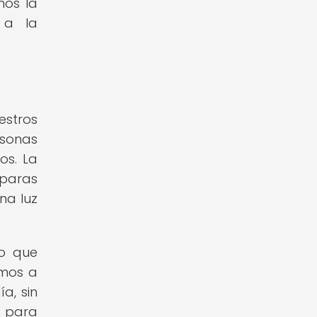
mos la
 a la
estros
rsonas
os. La
mparas
na luz
no que
amos a
a, sin
s para