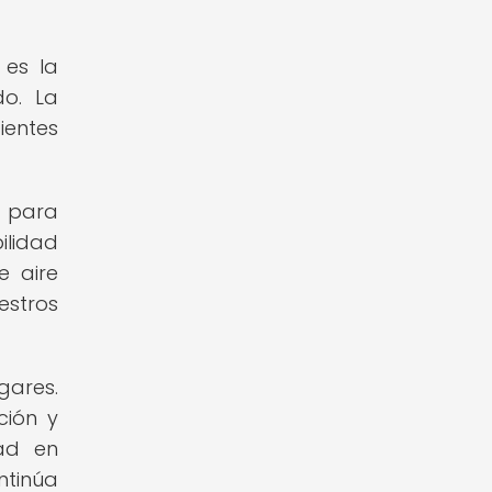
 es la
do. La
ientes
s para
ilidad
e aire
stros
gares.
ción y
dad en
ntinúa