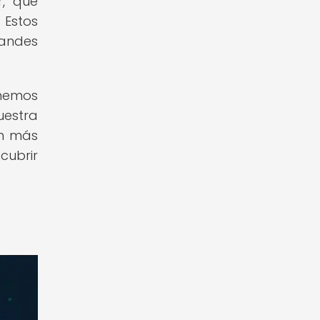
r, que
 Estos
randes
 hemos
uestra
en más
cubrir