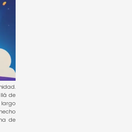
nidad.
llá de
 largo
 hecho
ema de