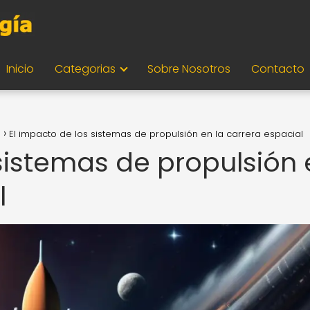
Inicio
Categorias
Sobre Nosotros
Contacto
o
El impacto de los sistemas de propulsión en la carrera espacial
 sistemas de propulsión
l