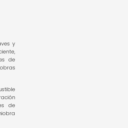
aves y
iente,
mas de
iobras
stible
ación
es de
niobra