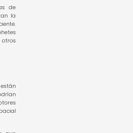
as de
zan la
iente.
hetes
 otros
 están
drían
otores
pacial