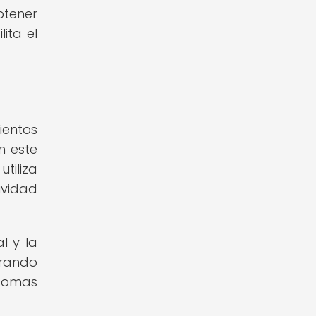
btener
ita el
ientos
n este
tiliza
ividad
l y la
rando
tomas