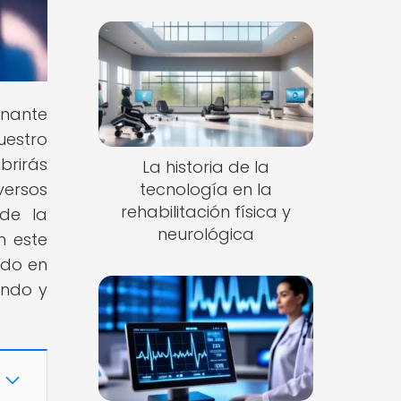
inante
uestro
brirás
La historia de la
versos
tecnología en la
rehabilitación física y
 de la
neurológica
n este
ido en
endo y