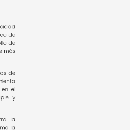
acidad
ico de
llo de
as más
das de
mienta
 en el
iple y
tra la
omo la