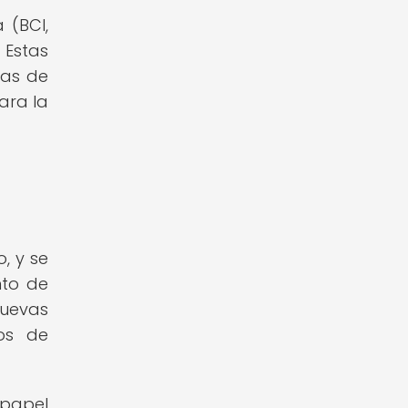
 (BCI,
 Estas
las de
ara la
, y se
nto de
nuevas
vos de
 papel