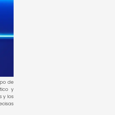
mpo de
tico y
 y los
ecisas