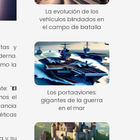
La evolución de los
vehículos blindados en
el campo de batalla
ntas y
derna.
ómo la
e: "
El
Los portaaviones:
mos el
gigantes de la guerra
rtancia
en el mar
éticas
a y su