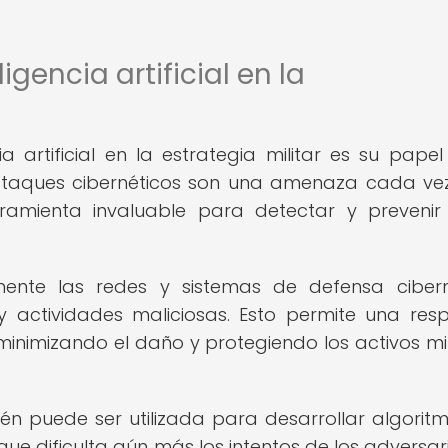
igencia artificial en la
a artificial en la estrategia militar es su papel
os ataques cibernéticos son una amenaza cada v
rramienta invaluable para detectar y prevenir
ente las redes y sistemas de defensa cibern
y actividades maliciosas. Esto permite una res
 minimizando el daño y protegiendo los activos mil
bién puede ser utilizada para desarrollar algorit
que dificulta aún más los intentos de los adversar