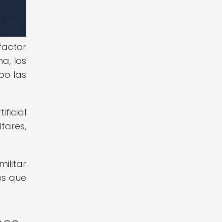
factor
a, los
bo las
ificial
tares,
militar
es que