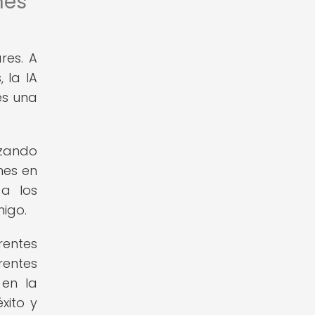
nes
res. A
 la IA
es una
izando
nes en
 a los
igo.
rentes
rentes
 en la
xito y