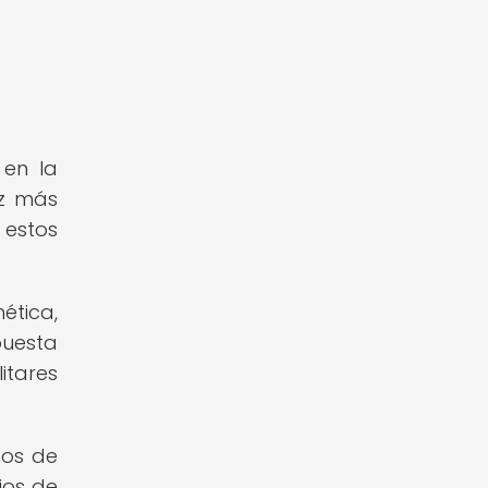
 en la
ez más
 estos
ética,
puesta
itares
mos de
ios de