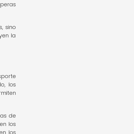
speras
, sino
yen la
sporte
o, los
rmiten
mas de
en los
en los