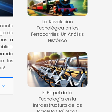
La Revolución
inante
Tecnológica en los
rgo de
Ferrocarriles: Un Análisis
amos a
Histórico
blico.
rmando
ce las
as!
El Papel de la
Tecnología en la
Infraestructura de las
Bicicletas Públicas