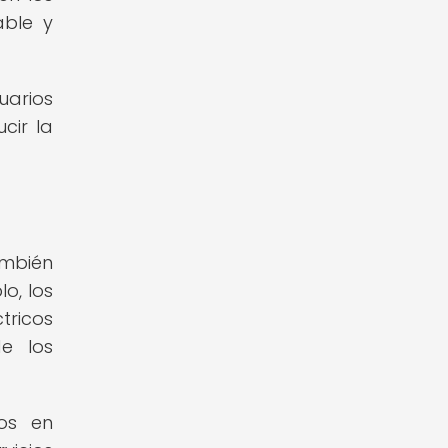
able y
uarios
cir la
ambién
o, los
tricos
e los
dos en