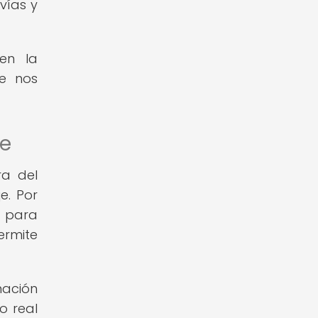
vías y
 en la
ue nos
je
ra del
e. Por
s para
ermite
mación
o real