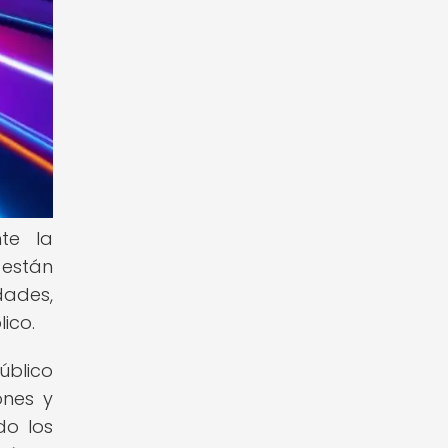
te la
 están
ades,
ico.
úblico
ones y
do los