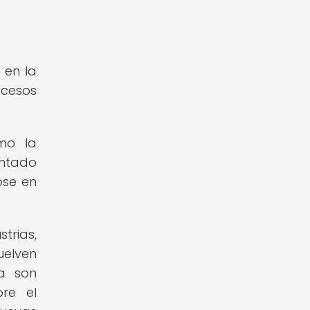
 en la
ocesos
mo la
entado
ose en
trias,
uelven
a son
re el