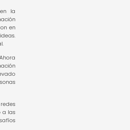
en la
mación
ron en
ideas.
l.
 Ahora
mación
levado
rsonas
 redes
 a las
safíos