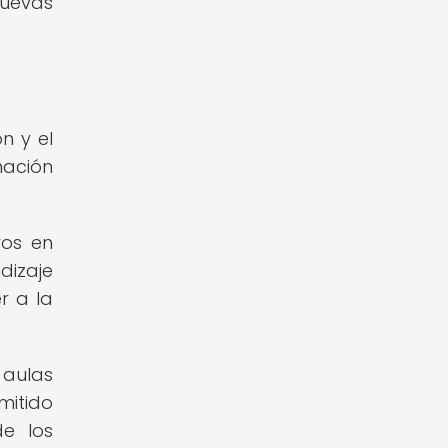
nuevas
n y el
mación
vos en
dizaje
r a la
 aulas
mitido
e los