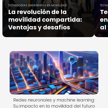
TECNOLOGÍAS EMERGENTES EN MOVILIDAD
TECN
La revolución de la
Te
movilidad compartida:
en
Ventajas y desafíos
al
Redes neuronales y machine learning:
Su impacto en la movilidad del futuro