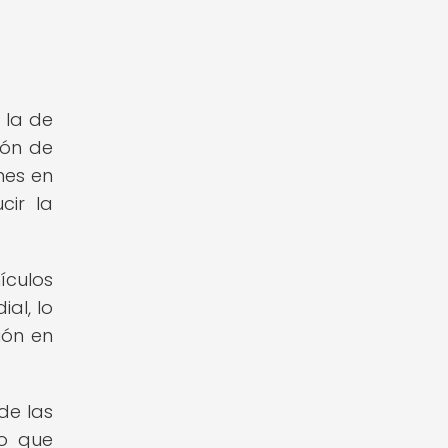
 la de
ión de
nes en
cir la
ículos
al, lo
ión en
de las
lo que