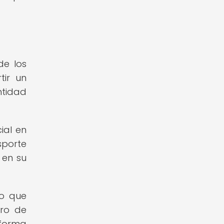
de los
tir un
ntidad
ial en
sporte
 en su
no que
rro de
 forma