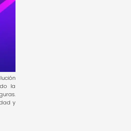
lución
ndo la
guras.
idad y