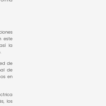
ciones
n este
así la
.
red de
nal de
cos en
ctrica
s, los