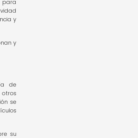
 para
ividad
ncia y
onan y
ía de
 otros
ión se
ículos
bre su