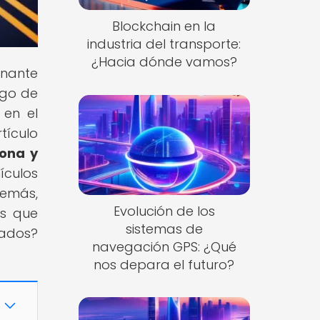
Blockchain en la
industria del transporte:
¿Hacia dónde vamos?
inante
rgo de
 en el
tículo
iona y
ículos
demás,
Evolución de los
os que
sistemas de
tados?
navegación GPS: ¿Qué
nos depara el futuro?