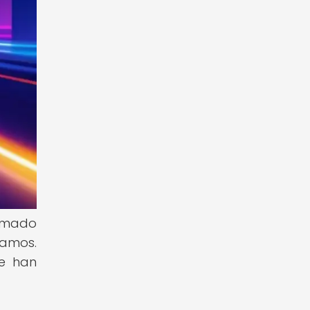
ormado
zamos.
se han