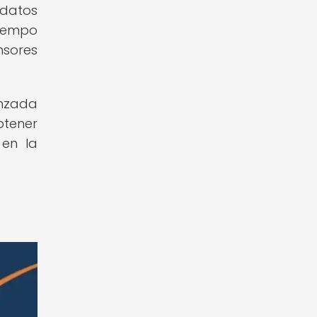
 datos
tiempo
nsores
anzada
tener
 en la