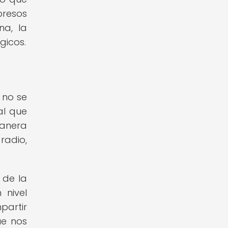
presos
na, la
gicos.
 no se
al que
manera
radio,
 de la
 nivel
partir
ue nos