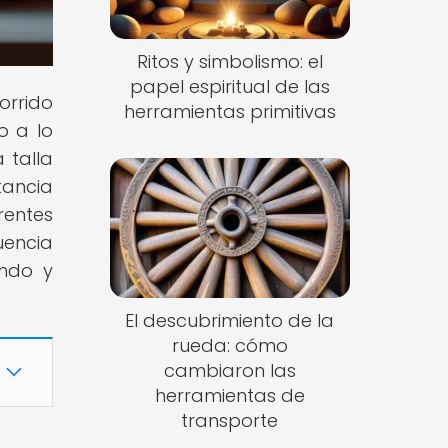
Ritos y simbolismo: el
papel espiritual de las
orrido
herramientas primitivas
o a lo
 talla
tancia
rentes
uencia
endo y
El descubrimiento de la
rueda: cómo
cambiaron las
herramientas de
transporte