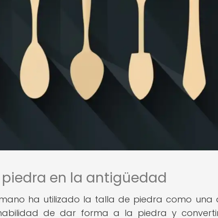
 piedra en la antigüedad
umano ha utilizado la talla de piedra como una 
habilidad de dar forma a la piedra y converti