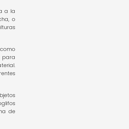
a a la
cha, o
lturas
, como
n para
erial.
rentes
bjetos
glifos
rma de