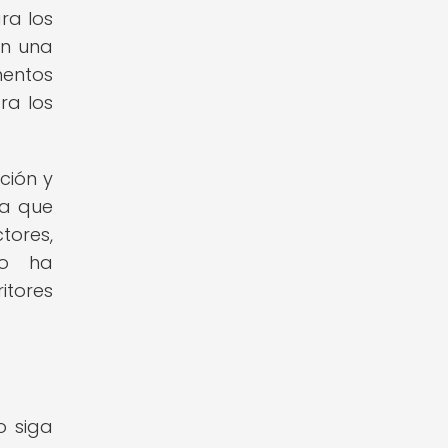
ra los
an una
mentos
ra los
ción y
ea que
tores,
to ha
itores
o siga