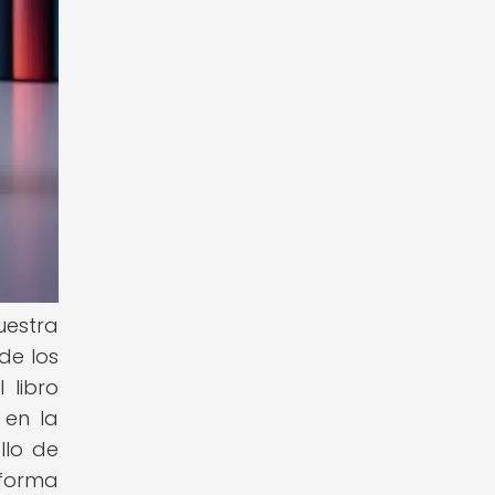
uestra
de los
 libro
 en la
llo de
 forma