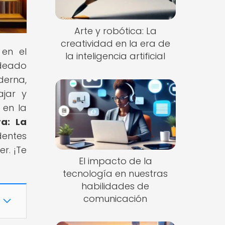
Arte y robótica: La
creatividad en la era de
 en el
la inteligencia artificial
ldeado
derna,
ajar y
 en la
ra: La
dentes
r. ¡Te
El impacto de la
tecnología en nuestras
habilidades de
comunicación