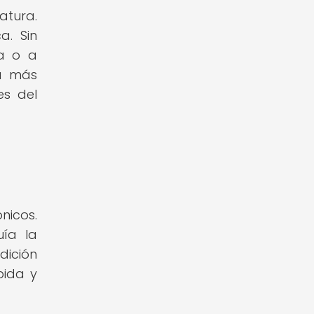
atura.
a. Sin
ta o a
ea más
es del
nicos.
uía la
dición
pida y