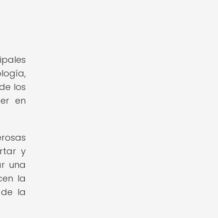
ipales
logía,
de los
eer en
erosas
rtar y
ar una
cen la
 de la