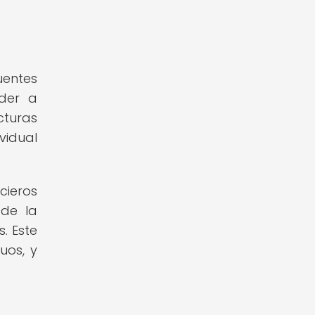
uentes
eder a
cturas
vidual
cieros
 de la
. Este
uos, y