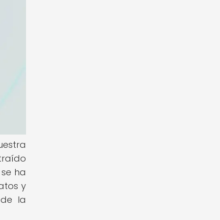
uestra
traído
 se ha
atos y
 de la