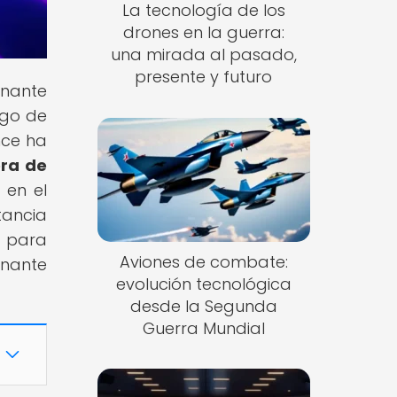
La tecnología de los
drones en la guerra:
una mirada al pasado,
presente y futuro
inante
rgo de
nce ha
era de
 en el
tancia
s para
Aviones de combate:
onante
evolución tecnológica
desde la Segunda
Guerra Mundial