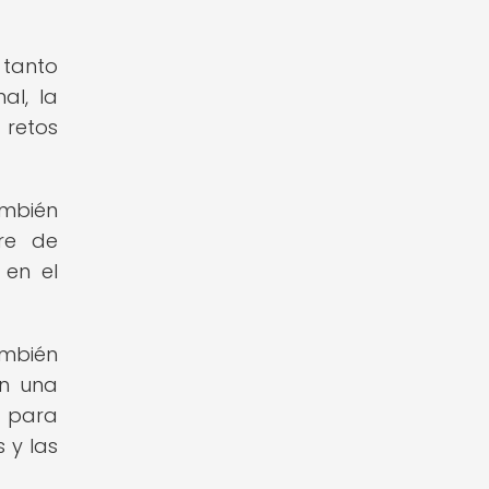
 tanto
al, la
 retos
ambién
ere de
 en el
ambién
en una
s para
 y las