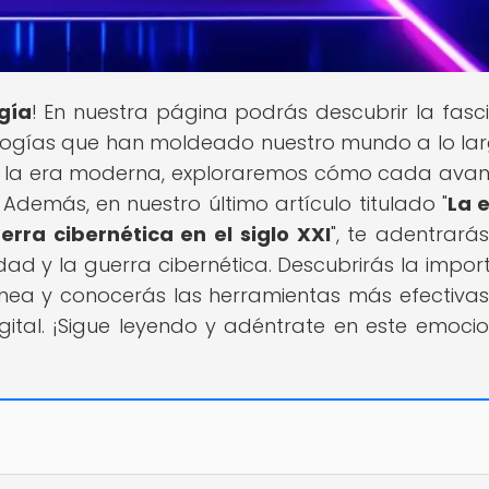
gía
! En nuestra página podrás descubrir la fasc
ologías que han moldeado nuestro mundo a lo la
sta la era moderna, exploraremos cómo cada ava
demás, en nuestro último artículo titulado "
La 
erra cibernética en el siglo XXI
", te adentrarás
d y la guerra cibernética. Descubrirás la impor
ínea y conocerás las herramientas más efectiva
ital. ¡Sigue leyendo y adéntrate en este emoci