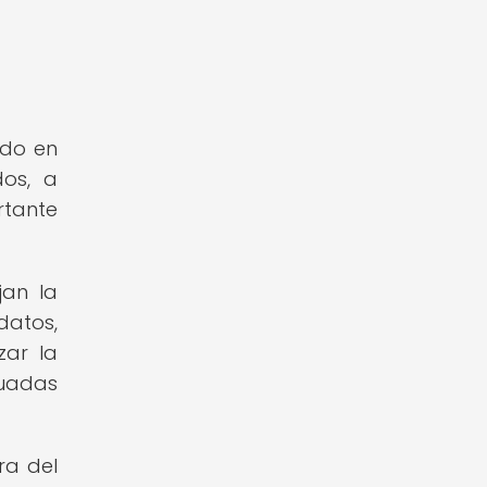
ido en
dos, a
rtante
jan la
datos,
zar la
cuadas
ra del