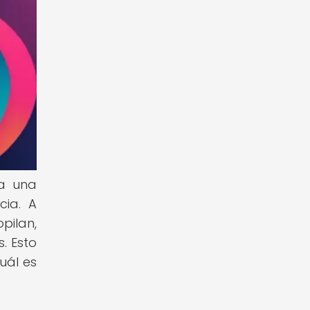
 a una
cia. A
ilan,
. Esto
uál es