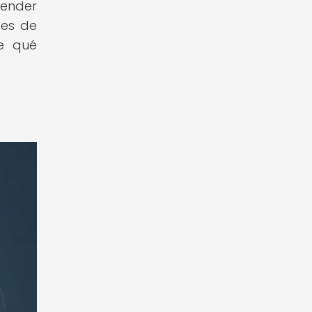
render
tes de
re qué