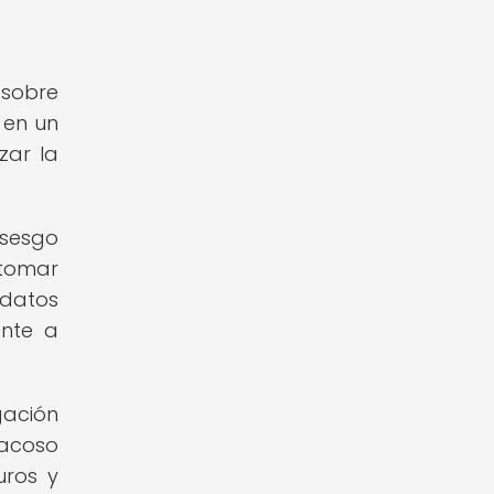
 sobre
 en un
zar la
 sesgo
 tomar
 datos
ente a
gación
 acoso
uros y