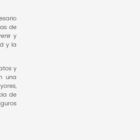
esario
ias de
enir y
d y la
atos y
en una
yores,
cia de
eguros