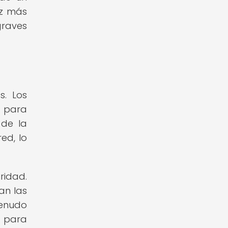
ez más
graves
s. Los
g para
 de la
ed, lo
ridad.
an las
menudo
s para