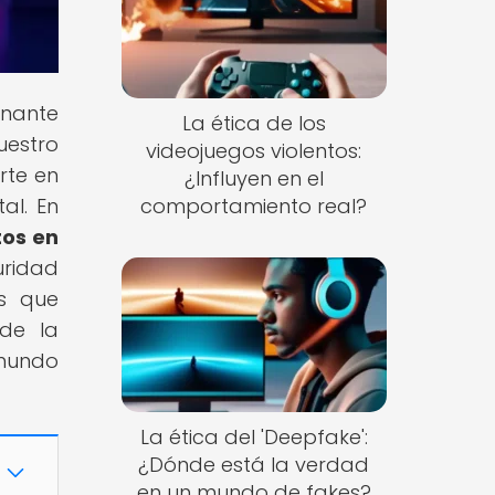
inante
La ética de los
uestro
videojuegos violentos:
rte en
¿Influyen en el
al. En
comportamiento real?
tos en
uridad
os que
 de la
mundo
La ética del 'Deepfake':
¿Dónde está la verdad
en un mundo de fakes?