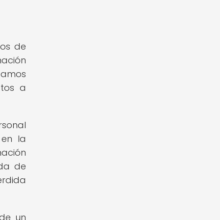
dos de
mación
izamos
stos a
rsonal
 en la
mación
ida de
érdida
 de un