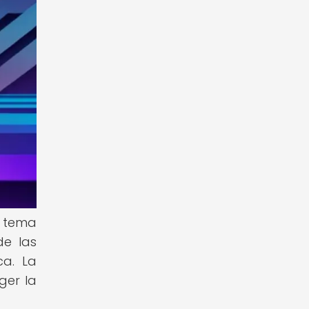
n tema
de las
ca. La
ger la