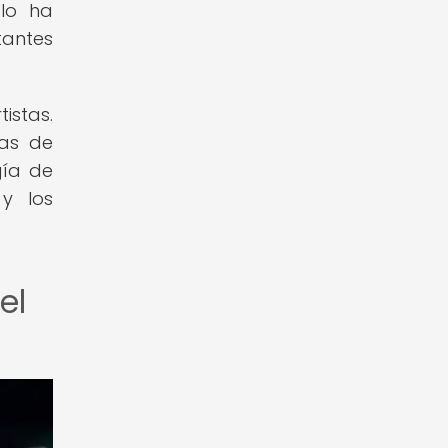
olo ha
tantes
istas.
mas de
gía de
y los
el