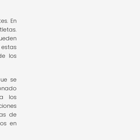
es. En
letas.
pueden
 estas
de los
que se
ionado
a los
ciones
mas de
vos en