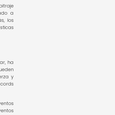
itraje
dado a
s, los
sticas
ar, ha
pueden
erza y
écords
ventos
ventos