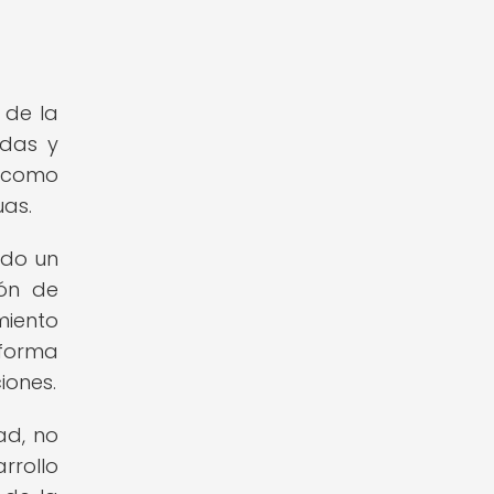
 de la
ndas y
, como
uas.
ido un
ión de
miento
 forma
iones.
ad, no
rrollo