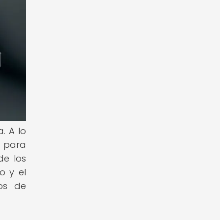
. A lo
s para
de los
o y el
pos de