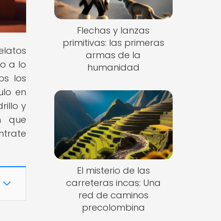
Flechas y lanzas
primitivas: las primeras
elatos
armas de la
o a lo
humanidad
os los
ulo en
illo y
n que
ntrate
El misterio de las
carreteras incas: Una
red de caminos
precolombina