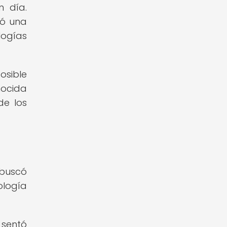
n día.
ró una
logías
osible
nocida
de los
 buscó
ología
 sentó