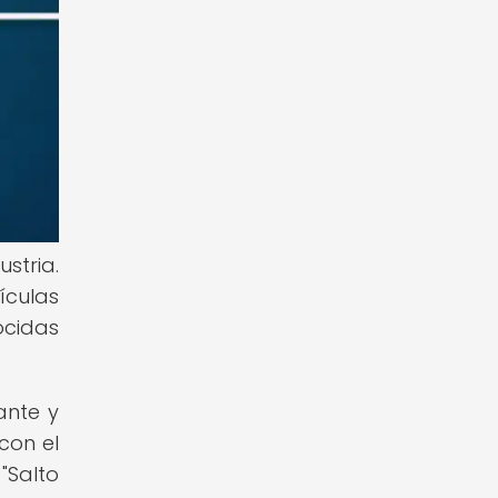
stria.
ículas
ocidas
ante y
con el
"Salto