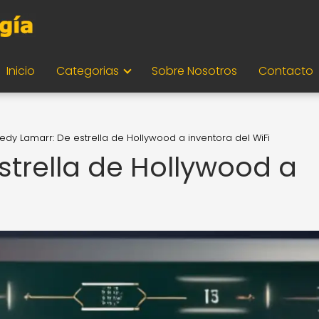
Inicio
Categorias
Sobre Nosotros
Contacto
edy Lamarr: De estrella de Hollywood a inventora del WiFi
strella de Hollywood a