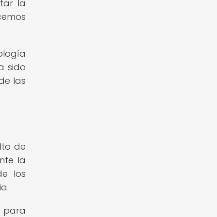
tar la
ocemos
ología
a sido
de las
lto de
nte la
e los
a.
s para